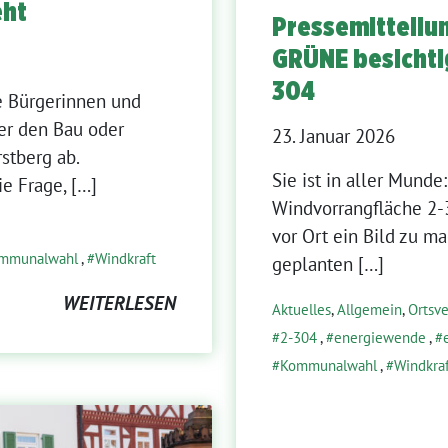
eht
Pressemitteilun
GRÜNE besichti
304
e Bürgerinnen und
ber den Bau oder
23. Januar 2026
stberg ab.
Sie ist in aller Munde
e Frage, […]
Windvorrangfläche 2-
vor Ort ein Bild zu 
mmunalwahl
,
Windkraft
geplanten […]
WEITERLESEN
Aktuelles
,
Allgemein
,
Ortsv
2-304
,
energiewende
,
Kommunalwahl
,
Windkra