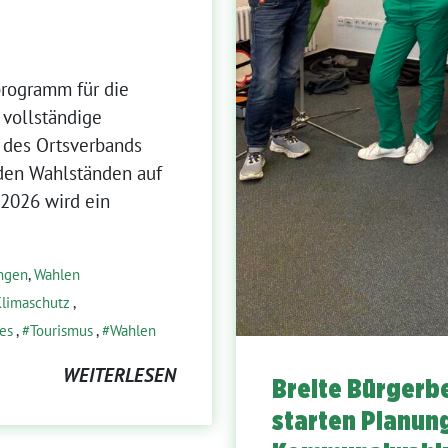
programm für die
vollständige
e des Ortsverbands
 den Wahlständen auf
 2026 wird ein
ungen
,
Wahlen
limaschutz
,
es
,
Tourismus
,
Wahlen
WEITERLESEN
Breite Bürgerb
starten Planun