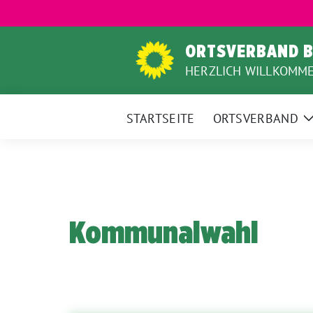
Weiter
zum
Inhalt
ORTSVERBAND B
HERZLICH WILLKOMM
STARTSEITE
ORTSVERBAND
Kommunalwahl