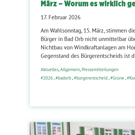
März – Worum es wirklich g
17. Februar 2026
Am Wahlsonntag, 15. März, stimmen di
Bürger in Bad Orb nicht unmittelbar ü
Nichtbau von Windkraftanlagen am Hor
Gegenstand des Bürgerentscheids ist di
Aktuelles
,
Allgemein
,
Pressemitteilungen
2026
,
badorb
,
bürgerentscheid
,
Grüne
,
Ko