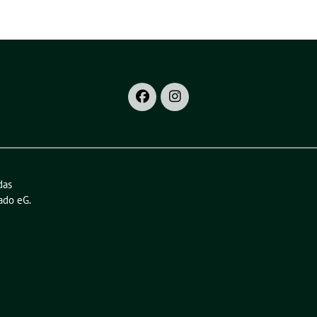
das
ado eG
.