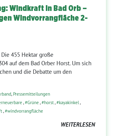
g: Windkraft in Bad Orb –
gen Windvorrangfläche 2-
: Die 455 Hektar große
304 auf dem Bad Orber Horst. Um sich
machen und die Debatte um den
erband
,
Pressemitteilungen
erneuerbare
,
Grüne
,
horst
,
kayakinkel
,
ft
,
windvorrangfläche
WEITERLESEN