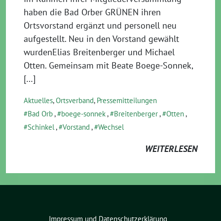
haben die Bad Orber GRÜNEN ihren
Ortsvorstand ergänzt und personell neu
aufgestellt. Neu in den Vorstand gewählt
wurdenElias Breitenberger und Michael
Otten. Gemeinsam mit Beate Boege-Sonnek,
[…]
Aktuelles
,
Ortsverband
,
Pressemitteilungen
Bad Orb
,
boege-sonnek
,
Breitenberger
,
Otten
,
Schinkel
,
Vorstand
,
Wechsel
WEITERLESEN
Impressum und Datenschutzerklärung