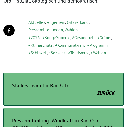
Orb – sozial, ökologisch und demokratisch.“
Aktuelles
,
Allgemein
,
Ortsverband
,
Pressemitteilungen
,
Wahlen
2026
,
BoegeSonnek
,
Gesundheit
,
Grüne
,
Klimaschutz
,
Kommunalwahl
,
Programm
,
Schinkel
,
Soziales
,
Tourismus
,
Wahlen
Starkes Team für Bad Orb
ZURÜCK
Pressemitteilung: Windkraft in Bad Orb –