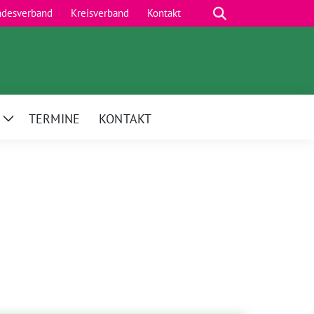
Suche
ndesverband
Kreisverband
Kontakt
TERMINE
KONTAKT
Zeige
Untermenü