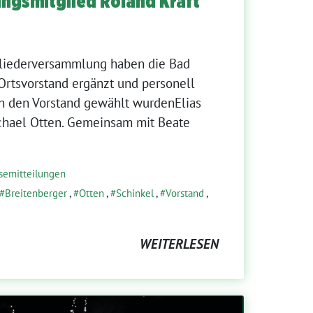
ngsmitglied Roland Kraft
liederversammlung haben die Bad
rtsvorstand ergänzt und personell
in den Vorstand gewählt wurdenElias
chael Otten. Gemeinsam mit Beate
semitteilungen
Breitenberger
,
Otten
,
Schinkel
,
Vorstand
,
WEITERLESEN