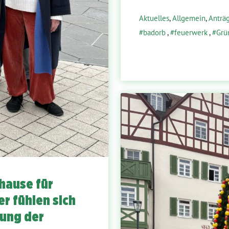
Aktuelles
,
Allgemein
,
Anträ
badorb
,
feuerwerk
,
Grü
hause für
r fühlen sich
tung der