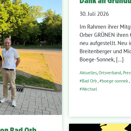
Dank an Gründu
30. Juli 2026
Im Rahmen ihrer Mitg
Orber GRÜNEN ihren O
neu aufgestellt. Neu 
Breitenberger und Mi
Boege-Sonnek, […]
Aktuelles
,
Ortsverband
,
Pres
Bad Orb
,
boege-sonnek
,
Wechsel
von Bad Orb