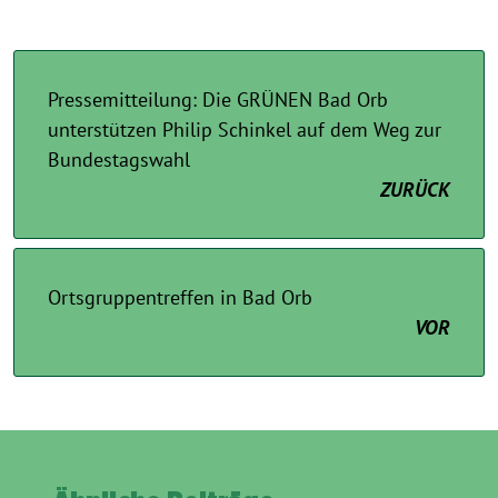
Pressemitteilung: Die GRÜNEN Bad Orb
unterstützen Philip Schinkel auf dem Weg zur
Bundestagswahl
ZURÜCK
Ortsgruppentreffen in Bad Orb
VOR